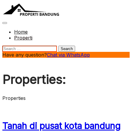
Skip
to
content
Home
Properti
Have any question?
Chat via WhatsApp
Properties:
Properties
Tanah di pusat kota bandung