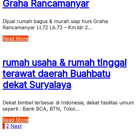
Graha Rancamanyar
Dijual rumah bagus & murah siap huni Graha
Rancamanyar Lt.72 Lb.72 – Km.tdr 2…
Read More
rumah usaha & rumah tinggal
terawat daerah Buahbatu
dekat Suryalaya
Dekat bimbel terbesar di Indonesia, dekat fasilitas umum
seperti : Bank BCA, BTN, Toko…
Read More
Posts
1
2
Next